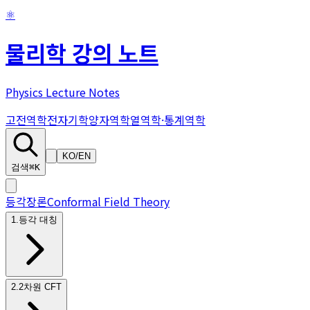
⚛
물리학 강의 노트
Physics Lecture Notes
고전역학
전자기학
양자역학
열역학·통계역학
KO
/
EN
검색
⌘K
등각장론
Conformal Field Theory
1
.
등각 대칭
2
.
2차원 CFT