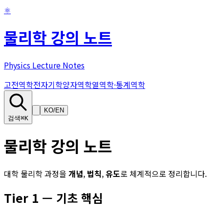
⚛
물리학 강의 노트
Physics Lecture Notes
고전역학
전자기학
양자역학
열역학·통계역학
KO
/
EN
검색
⌘K
물리학 강의 노트
대학 물리학 과정을
개념
,
법칙
,
유도
로 체계적으로 정리합니다.
Tier
1
—
기초 핵심