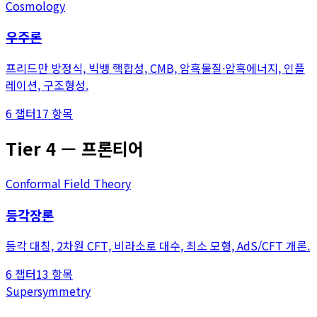
Cosmology
우주론
프리드만 방정식, 빅뱅 핵합성, CMB, 암흑물질·암흑에너지, 인플
레이션, 구조형성.
6
챕터
17
항목
Tier
4
—
프론티어
Conformal Field Theory
등각장론
등각 대칭, 2차원 CFT, 비라소로 대수, 최소 모형, AdS/CFT 개론.
6
챕터
13
항목
Supersymmetry