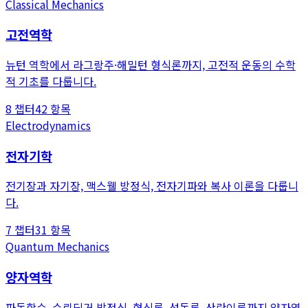
Classical Mechanics
고전역학
뉴턴 역학에서 라그랑주·해밀턴 형식론까지, 고전적 운동의 수학
적 기초를 다룹니다.
8
챕터
42
항목
Electrodynamics
전자기학
전기장과 자기장, 맥스웰 방정식, 전자기파와 복사 이론을 다룹니
다.
7
챕터
31
항목
Quantum Mechanics
양자역학
파동함수, 슈뢰딩거 방정식, 형식론, 섭동론, 산란이론까지 양자역