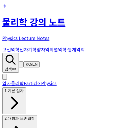
⚛
물리학 강의 노트
Physics Lecture Notes
고전역학
전자기학
양자역학
열역학·통계역학
KO
/
EN
검색
⌘K
입자물리학
Particle Physics
1
.
기본 입자
2
.
대칭과 보존법칙