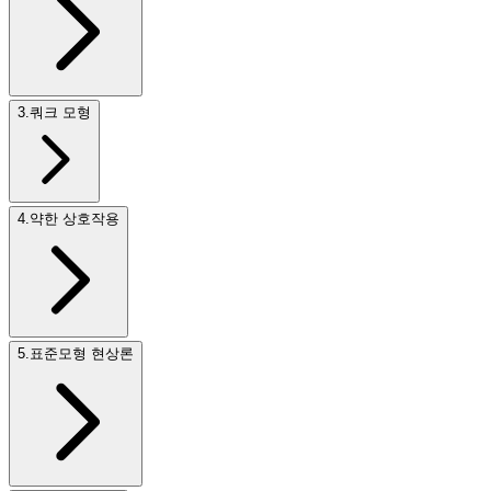
3
.
쿼크 모형
4
.
약한 상호작용
5
.
표준모형 현상론