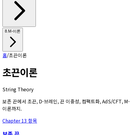
8
.
M-이론
홈
/
초끈이론
초끈이론
String Theory
보존 끈에서 초끈, D-브레인, 끈 이중성, 컴팩트화, AdS/CFT, M-
이론까지.
Chapter
1
3
항목
보존 끈