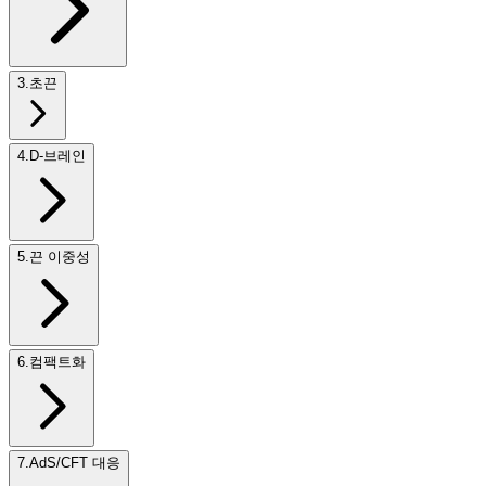
3
.
초끈
4
.
D-브레인
5
.
끈 이중성
6
.
컴팩트화
7
.
AdS/CFT 대응