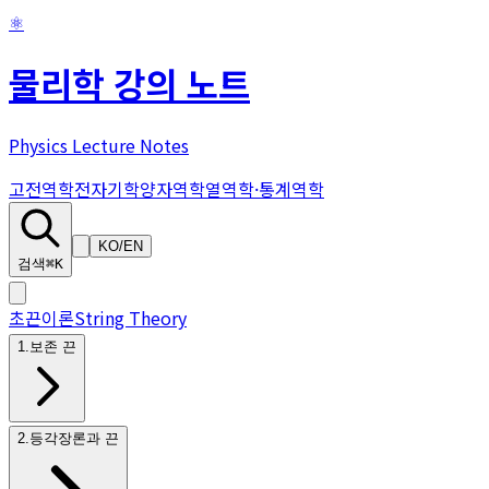
⚛
물리학 강의 노트
Physics Lecture Notes
고전역학
전자기학
양자역학
열역학·통계역학
KO
/
EN
검색
⌘K
초끈이론
String Theory
1
.
보존 끈
2
.
등각장론과 끈