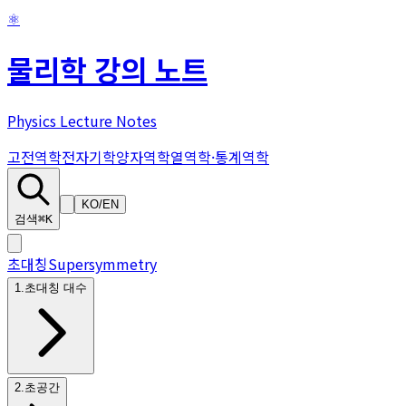
⚛
물리학 강의 노트
Physics Lecture Notes
고전역학
전자기학
양자역학
열역학·통계역학
KO
/
EN
검색
⌘K
초대칭
Supersymmetry
1
.
초대칭 대수
2
.
초공간