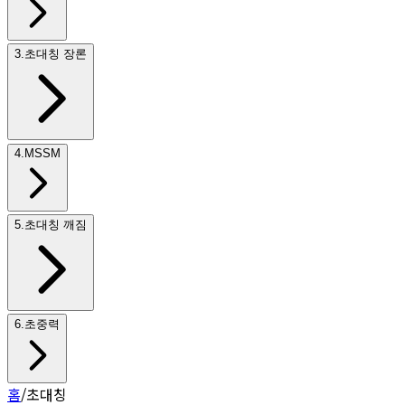
3
.
초대칭 장론
4
.
MSSM
5
.
초대칭 깨짐
6
.
초중력
홈
/
초대칭